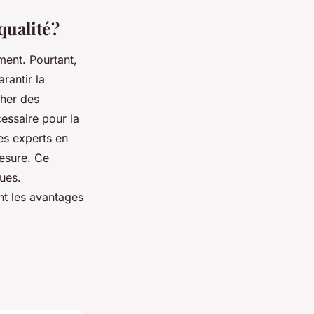
ualité ?
ment. Pourtant,
rantir la
cher des
cessaire pour la
ces experts en
esure. Ce
ques.
ont les avantages