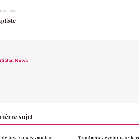
RIT PAR
ptiste
articles News
 même sujet
 de luxe : quels sont les
Trottinettes évolutives : le