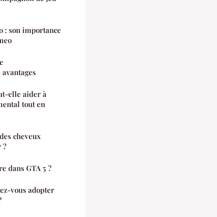
 : son importance
omeo
e
s avantages
t-elle aider à
ental tout en
 des cheveux
 ?
re dans GTA 5 ?
rez-vous adopter
?