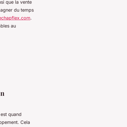
nsi que la vente
 gagner du temps
/echapflex.com
.
ables au
un
 est quand
ppement. Cela