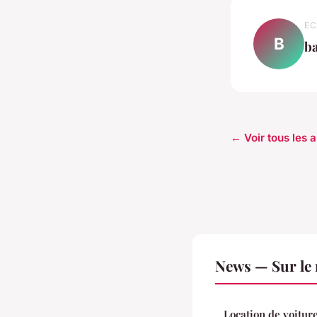
EC
B
ba
← Voir tous les 
News — Sur le
Location de voiture