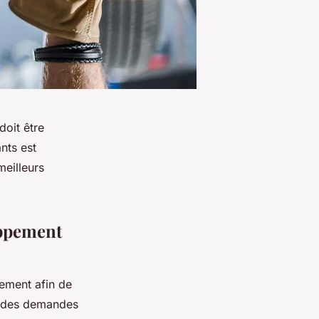
doit être
nts est
eilleurs
appement
ement afin de
re des demandes