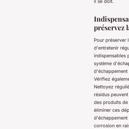
il se doit.
Indispensa
préservez l
Pour préserver l
d'entretenir ré
indispensables p
système d'échap
d'échappement p
Vérifiez égaleme
Nettoyez réguli
résidus peuvent 
des produits de
éliminer ces dé
d'échappement c
corrosion en rai