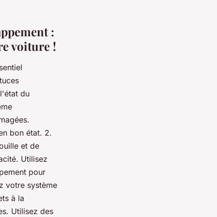
appement :
e voiture !
sentiel
tuces
l'état du
tème
mmagées.
en bon état. 2.
uille et de
ité. Utilisez
ppement pour
ez votre système
ts à la
s. Utilisez des