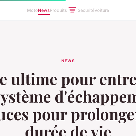
Moto
News
Produits
Sécurité
Voiture
NEWS
e ultime pour entre
système d'échappem
uces pour prolonge
durée de vie