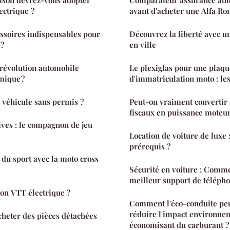
électrique ?
avant d'acheter une Alfa R
essoires indispensables pour
Découvrez la liberté avec un
 ?
en ville
 révolution automobile
Le plexiglas pour une plaqu
mique ?
d'immatriculation moto : le
véhicule sans permis ?
Peut-on vraiment convertir
fiscaux en puissance moteur
ives : le compagnon de jeu
Location de voiture de luxe :
prérequis ?
 du sport avec la moto cross
Sécurité en voiture : Comme
meilleur support de télépho
on VTT électrique ?
Comment l'éco-conduite peu
réduire l'impact environnem
cheter des pièces détachées
économisant du carburant ?