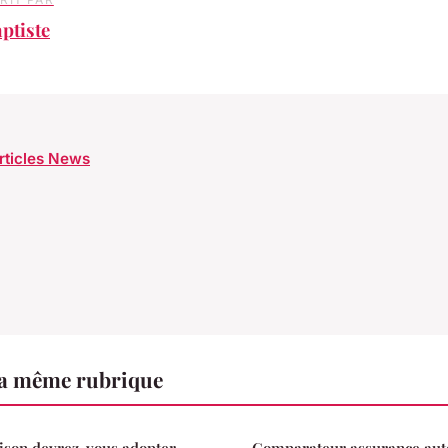
ptiste
articles News
a même rubrique
ison devrez-vous adopter
Comparateur assurance auto