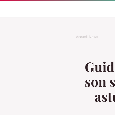
Accueil
›
News
Guid
son 
ast