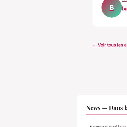
B
ba
← Voir tous les 
News — Dans l
Pourquoi quelle ra