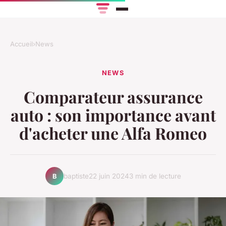
Accueil
›
News
NEWS
Comparateur assurance
auto : son importance avant
d'acheter une Alfa Romeo
baptiste
22 juin 2024
3 min de lecture
B