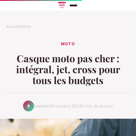
Accueil
›
Moto
MOTO
Casque moto pas cher :
intégral, jet, cross pour
tous les budgets
baptiste
28 octobre 2024
6 min de lecture
B