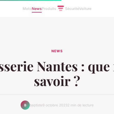
Moto
News
Produits
Sécurité
Voiture
NEWS
serie Nantes : que 
savoir ?
baptiste
9 octobre 2023
2 min de lecture
B