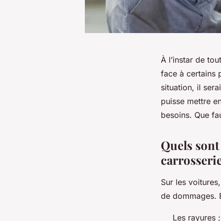
À l’instar de to
face à certains 
situation, il se
puisse mettre e
besoins. Que fau
Quels sont
carrosserie
Sur les voitures
de dommages. El
Les rayures 