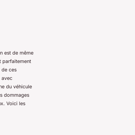
 en est de même
 parfaitement
e de ces
e avec
ine du véhicule
 les dommages
x. Voici les