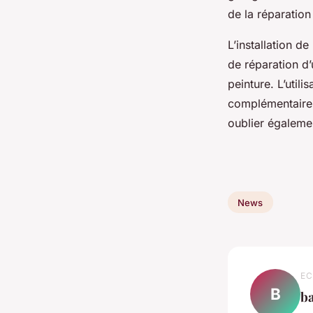
de la réparation
L’installation d
de réparation d’
peinture. L’util
complémentaires 
oublier égalemen
News
EC
B
ba