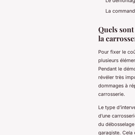
Le démontage
La commande 
Quels sont 
la carrosse
Pour fixer le co
plusieurs élémen
Pendant le démo
révéler très imp
dommages à répa
carrosserie.
Le type d’inter
d’une carrosser
du débosselage o
garagiste. Cela 